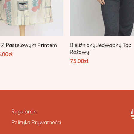
Dodaj Do Koszyka
Dowiedz Się Więcej
a Z Pastelowym Printem
Bieliźniany Jedwabny Top
Różowy
5.00
zł
75.00
zł
Regulamin
Polityka Prywatności