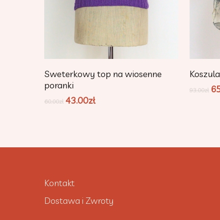
Dodaj Do Koszyka
Sweterkowy top na wiosenne
Koszul
poranki
6
93.00
zł
43.00
zł
60.00
zł
Kontakt
Dostawa i Zwroty