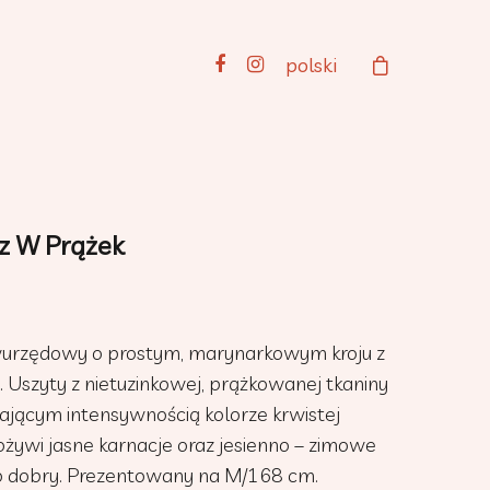
polski
z W Prążek
wurzędowy o prostym, marynarkowym kroju z
. Uszyty z nietuzinkowej, prążkowanej tkaniny
ającym intensywnością kolorze krwistej
ożywi jasne karnacje oraz jesienno – zimowe
dzo dobry. Prezentowany na M/168 cm.