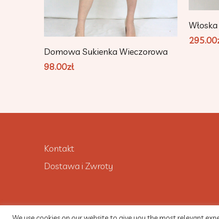
Włoska 
295.00
Dodaj Do Koszyka
Domowa Sukienka Wieczorowa
98.00
zł
Kontakt
Dostawa i Zwroty
We use cookies on our website to give you the most relevant expe