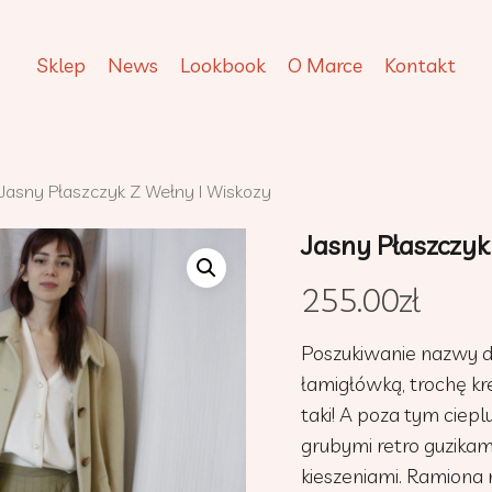
Sklep
News
Lookbook
O Marce
Kontakt
Jasny Płaszczyk Z Wełny I Wiskozy
Jasny Płaszczyk
255.00
zł
Poszukiwanie nazwy dl
łamigłówką, trochę k
taki! A poza tym ciepl
grubymi retro guzikam
kieszeniami. Ramiona 