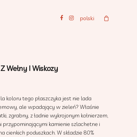
polski
 Z Wełny I Wiskozy
a koloru tego płaszczyka jest nie lada
remowy, ale wpadający w zieleń? Właśnie
utki, zgrabny, z ładnie wykrojonym kołnierzem,
i przypominającymi kamienie szlachetne i
na cienkich poduszkach. W składzie 80%