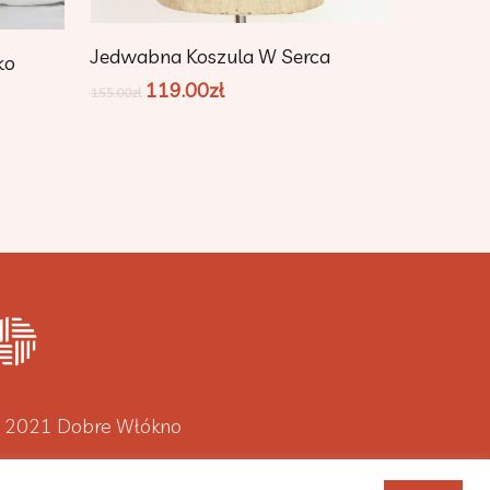
Dodaj Do Koszyka
Jedwabna Koszula W Serca
ko
119.00
zł
155.00
zł
 2021 Dobre Włókno