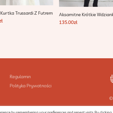
Dodaj Do Koszyka
Dodaj Do Koszyka
Kurtka Trussardi Z Futrem
Aksamitne Krótkie Wdzian
zł
135.00
zł
Regulamin
Polityka Prywatności
©
rience by remembering your preferences and repeat visits. By clicking