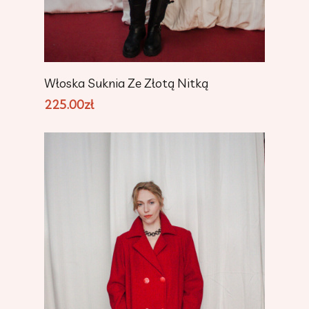
Dodaj Do Koszyka
Włoska Suknia Ze Złotą Nitką
225.00
zł