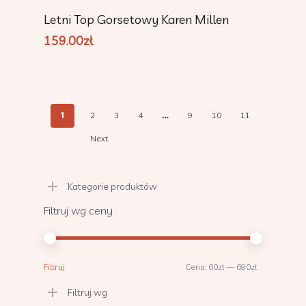
Dodaj Do Koszyka
Letni Top Gorsetowy Karen Millen
159.00
zł
1
…
2
3
4
9
10
11
Next
Kategorie produktów
Filtruj wg ceny
Cena
Cena
Filtruj
Cena:
60zł
—
690zł
min.
maks.
Filtruj wg