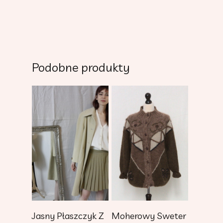
Podobne produkty
Dodaj Do
Dodaj Do
Jasny Płaszczyk Z
Moherowy Sweter
Koszyka
Koszyka