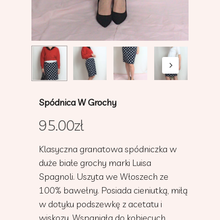
Spódnica W Grochy
95.00
zł
Klasyczna granatowa spódniczka w
duże białe grochy marki Luisa
Spagnoli. Uszyta we Włoszech ze
100% bawełny. Posiada cieniutką, miłą
w dotyku podszewkę z acetatu i
wiskozy. Wspaniała do kobiecych