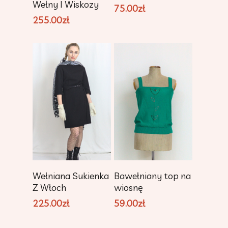
Wełny I Wiskozy
75.00
zł
255.00
zł
Dodaj Do
Dodaj Do
Wełniana Sukienka
Bawełniany top na
Koszyka
Koszyka
Z Włoch
wiosnę
225.00
zł
59.00
zł