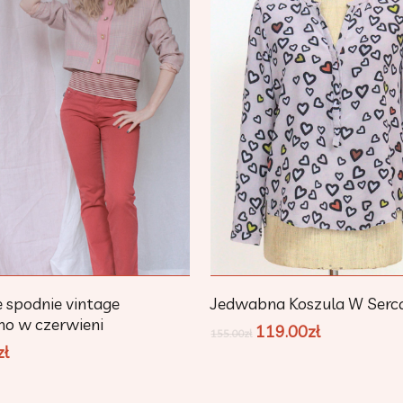
Dodaj Do Koszyka
Dodaj Do Koszyka
 spodnie vintage
Jedwabna Koszula W Serc
no w czerwieni
119.00
zł
155.00
zł
zł