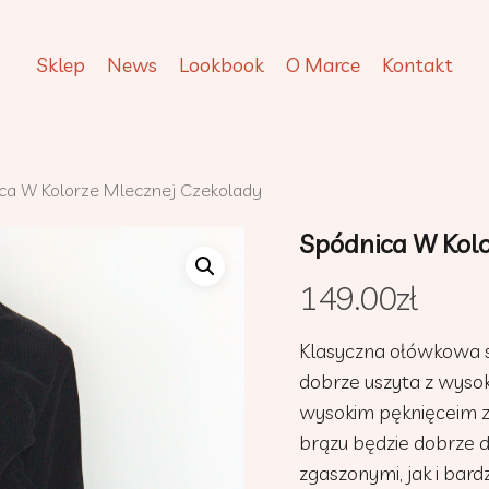
Sklep
News
Lookbook
O Marce
Kontakt
ca W Kolorze Mlecznej Czekolady
Spódnica W Kolo
149.00
zł
Klasyczna ołówkowa sp
dobrze uszyta z wyso
wysokim pęknięceim z 
brązu będzie dobrze d
zgaszonymi, jak i bard