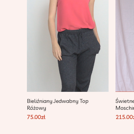
Dowiedz Się Więcej
Bieliźniany Jedwabny Top
Świetne
Różowy
Moschi
75.00
zł
215.00