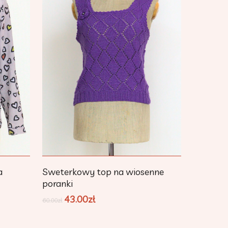
Dodaj Do Koszyka
a
Sweterkowy top na wiosenne
poranki
43.00
zł
60.00
zł