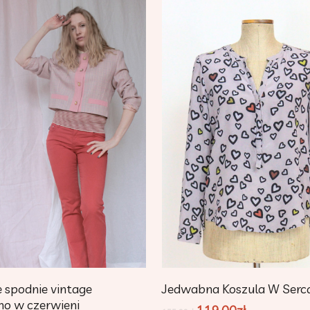
Dodaj Do Koszyka
Dodaj Do Koszyka
 spodnie vintage
Jedwabna Koszula W Serc
no w czerwieni