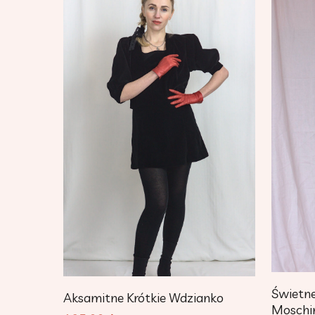
Dodaj Do Koszyka
Świetne
Aksamitne Krótkie Wdzianko
Moschi