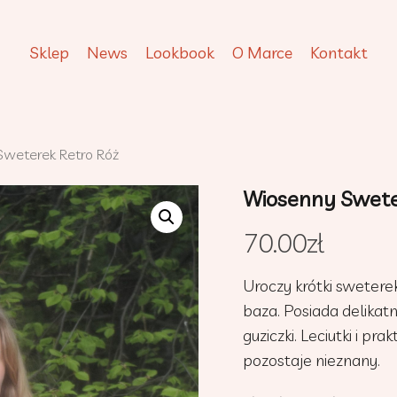
Sklep
News
Lookbook
O Marce
Kontakt
weterek Retro Róż
Wiosenny Swete
70.00
zł
Uroczy krótki sweterek
baza. Posiada delikat
guziczki. Leciutki i p
pozostaje nieznany.