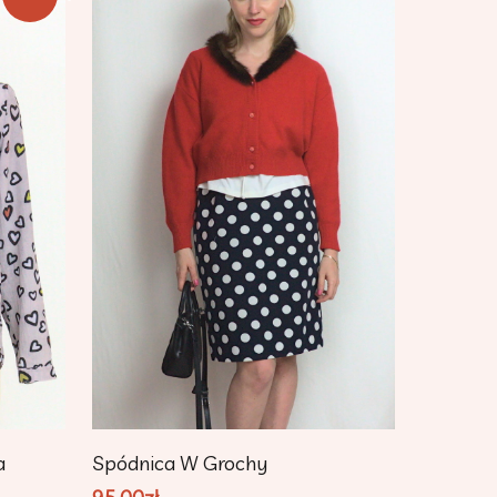
Dodaj Do Koszyka
a
Spódnica W Grochy