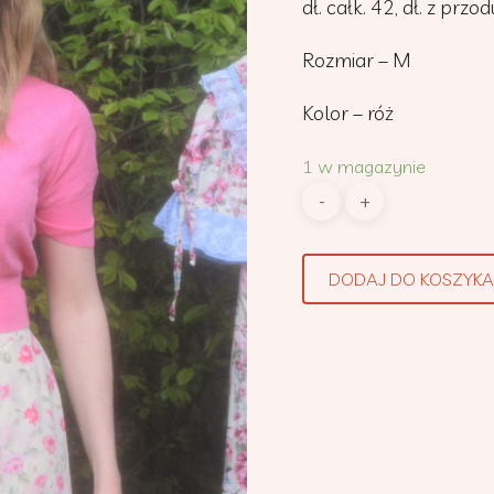
dł. całk. 42, dł. z przo
Rozmiar – M
Kolor – róż
1 w magazynie
DODAJ DO KOSZYKA