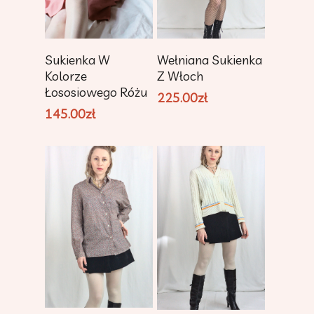
Dodaj Do
Dodaj Do
Sukienka W
Wełniana Sukienka
Koszyka
Koszyka
Kolorze
Z Włoch
Łososiowego Różu
225.00
zł
145.00
zł