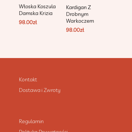
Dodaj Do
Dodaj Do
Włoska Koszula
Kardigan Z
Koszyka
Koszyka
Damska Krizia
Drobnym
Warkoczem
98.00
zł
98.00
zł
Kontakt
Dostawa i Zwroty
Regulamin
Polityka Prywatności