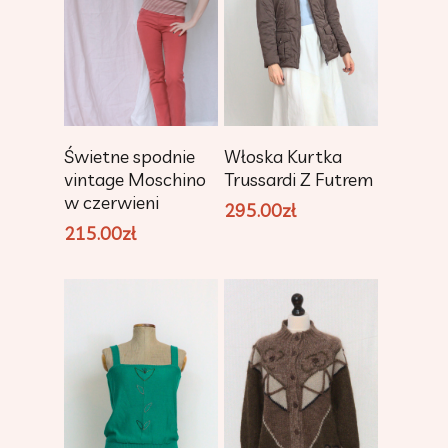
Dodaj Do
Dodaj Do
Świetne spodnie
Włoska Kurtka
Koszyka
Koszyka
vintage Moschino
Trussardi Z Futrem
w czerwieni
295.00
zł
215.00
zł