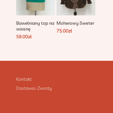
Dodaj Do
Dodaj Do
Bawełniany top na
Moherowy Sweter
Koszyka
Koszyka
wiosnę
75.00
zł
59.00
zł
Kontakt
Dostawa i Zwroty