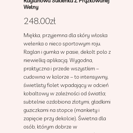
Raglanowa Sukienka Z Prążkowanej
Wełny
248.00
zł
Miękka, przyjemna dla skóry włoska
wełenka o nieco sportowym roju.
Raglan i gumka w pasie, dekolt polo z
niewielką aplikacją. Wygodna,
praktyczna i przede wszystkim –
cudowna w kolorze – to intensywny,
świetlisty fiolet wpadający w odcień
kobaltowy w zależności od światła;
subtelnie ozdobiona złotymi, gładkimi
guziczkami na stopce (mankiety i
zapięcie przy dekolcie). Świetna dla
osób, którym dobrze w