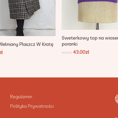
Dodaj Do Koszyka
Sweterkowy top na wiose
Dodaj Do Koszyka
poranki
Wełniany Płaszcz W Kratę
43.00
zł
zł
60.00
zł
Regulamin
Polityka Prywatności