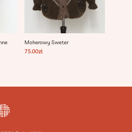
Dodaj Do Koszyka
nne
Moherowy Sweter
75.00
zł