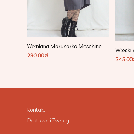
Dodaj Do Koszyka
Wełniana Marynarka Moschino
Włoski 
290.00
zł
345.00
Kontakt
Dostawa i Zwroty