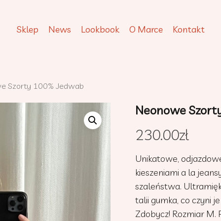
Sklep
News
Lookbook
O Marce
Kontakt
e Szorty 100% Jedwab
Neonowe Szort
230.00
zł
Unikatowe, odjazdowe
kieszeniami a la jean
szaleństwa. Ultramięk
talii gumka, co czyni 
Zdobycz! Rozmiar M. 