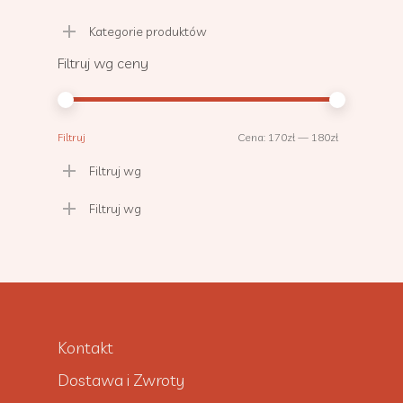
Kategorie produktów
Filtruj wg ceny
Cena
Cena
Filtruj
Cena:
170zł
—
180zł
min.
maks.
Filtruj wg
Filtruj wg
Kontakt
Dostawa i Zwroty