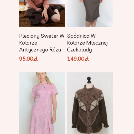
Dodaj Do
Dodaj Do
Pleciony Sweter W
Spódnica W
Koszyka
Koszyka
Kolorze
Kolorze Mlecznej
Antycznego Różu
Czekolady
95.00
zł
149.00
zł