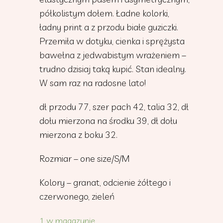
półkolistym dołem. Ładne kolorki,
ładny print a z przodu białe guziczki.
Przemiła w dotyku, cienka i sprężysta
bawełna z jedwabistym wrażeniem –
trudno dzisiaj taką kupić. Stan idealny.
W sam raz na radosne lato!
dł przodu 77, szer pach 42, talia 32, dł
dołu mierzona na środku 39, dł dołu
mierzona z boku 32.
Rozmiar – one size/S/M
Kolory – granat, odcienie żółtego i
czerwonego, zieleń
1 w magazynie