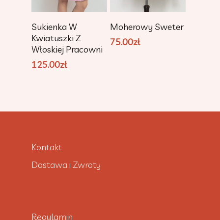
Dodaj Do
Dodaj Do
Sukienka W
Moherowy Sweter
Koszyka
Koszyka
Kwiatuszki Z
75.00
zł
Włoskiej Pracowni
125.00
zł
Kontakt
Dostawa i Zwroty
Regulamin