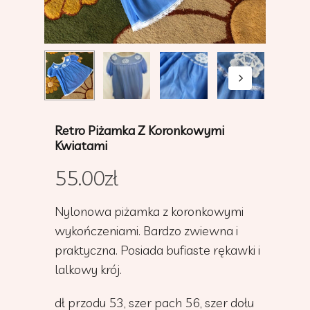
Retro Piżamka Z Koronkowymi
Kwiatami
55.00
zł
Nylonowa piżamka z koronkowymi
wykończeniami. Bardzo zwiewna i
praktyczna. Posiada bufiaste rękawki i
lalkowy krój.
dł przodu 53, szer pach 56, szer dołu