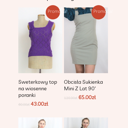
Promocja!
Promocja!
Dodaj Do
Dodaj Do
Sweterkowy top
Obcisła Sukienka
Koszyka
Koszyka
na wiosenne
Mini Z Lat 90′
poranki
65.00
zł
120.00
zł
43.00
zł
60.00
zł