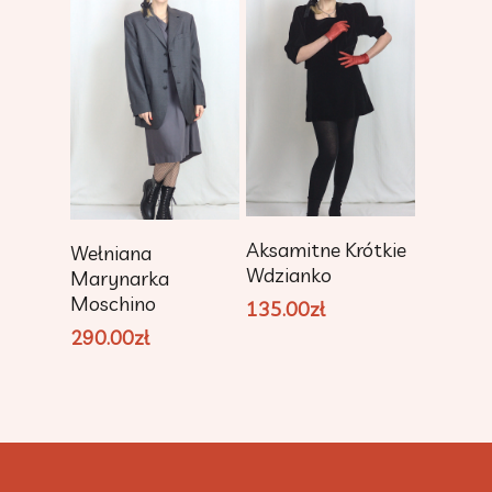
Dodaj Do
Dodaj Do
Aksamitne Krótkie
Wełniana
Koszyka
Koszyka
Wdzianko
Marynarka
Moschino
135.00
zł
290.00
zł