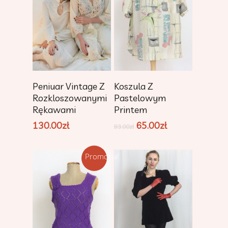
Dodaj Do
Dodaj Do
Peniuar Vintage Z
Koszula Z
Koszyka
Koszyka
Rozkloszowanymi
Pastelowym
Rękawami
Printem
130.00
zł
65.00
zł
93.00
zł
Promocja!