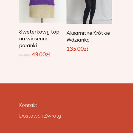
Dodaj Do
Dodaj Do
Sweterkowy top
Aksamitne Krótkie
Koszyka
Koszyka
na wiosenne
Wdzianko
poranki
135.00
zł
43.00
zł
60.00
zł
Kontakt
Dostawa i Zwroty