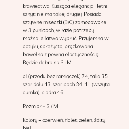
krawiectwa. Kusząca elegancja i letni
sznyt: nie ma takiej drugiej! Posiada
sztywne miseczki (B/C) zamocowane
w 3 punktach, w razie potrzeby
można je łatwo wypruć. Przyjemna w
dotyku, sprężysta, prążkowana
bawełna z pewną elastycznością.
Będzie dobra na S i M.
dł (przodu bez ramiączek) 74, talia 35,
szer dołu 43, szer pach 34-41 (wszyta
gumka), biodra 46
Rozmiar – S / M
Kolory – czerwień, fiolet, zieleń, żółty,
biel