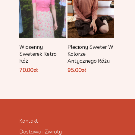
Dodaj Do
Dodaj Do
Wiosenny
Pleciony Sweter W
Koszyka
Koszyka
Sweterek Retro
Kolorze
Róż
Antycznego Różu
70.00
zł
95.00
zł
Kontakt
Dostawa i Zwroty