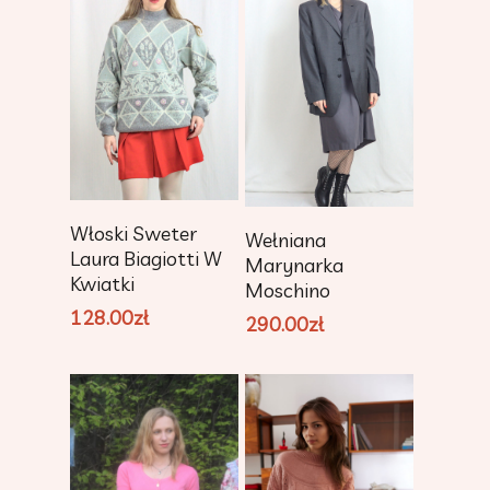
Dodaj Do
Dodaj Do
Włoski Sweter
Wełniana
Koszyka
Koszyka
Laura Biagiotti W
Marynarka
Kwiatki
Moschino
128.00
zł
290.00
zł