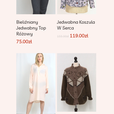
Dodaj Do
Dowiedz Się Więcej
Bieliźniany
Jedwabna Koszula
Koszyka
Jedwabny Top
W Serca
Różowy
119.00
zł
155.00
zł
75.00
zł