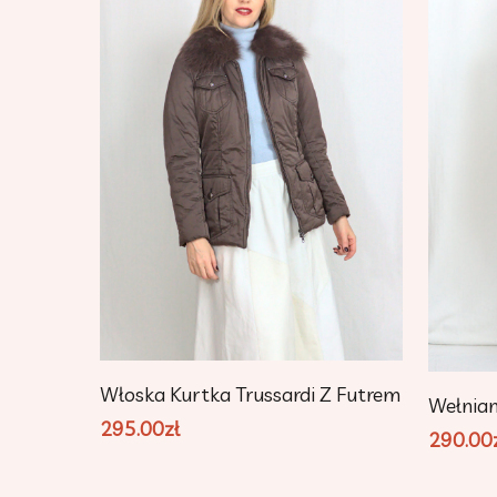
Dodaj Do Koszyka
Włoska Kurtka Trussardi Z Futrem
Wełnia
295.00
zł
290.00