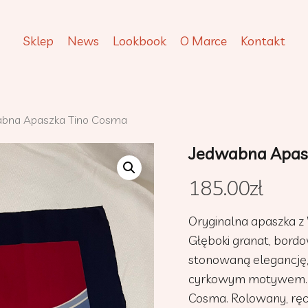
Sklep
News
Lookbook
O Marce
Kontakt
bna Apaszka Tino Cosma
Jedwabna Apas
185.00
zł
Oryginalna apaszka z 
Głęboki granat, bordo
stonowaną elegancję
cyrkowym motywem. C
Cosma. Rolowany, ręcz