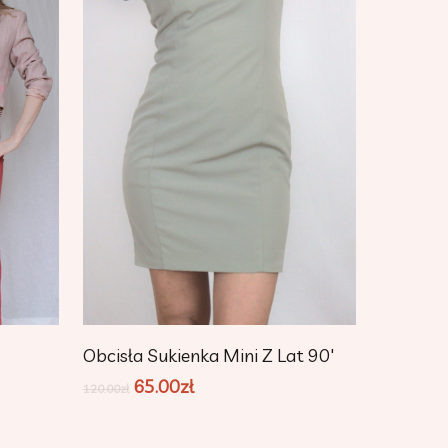
Dodaj Do Koszyka
Obcisła Sukienka Mini Z Lat 90′
65.00
zł
120.00
zł