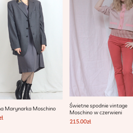
Dodaj Do Koszyka
Świetne spodnie vintage
Dodaj Do Koszyka
na Marynarka Moschino
Moschino w czerwieni
zł
215.00
zł