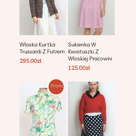
Dodaj Do
Dodaj Do
Włoska Kurtka
Sukienka W
Koszyka
Koszyka
Trussardi Z Futrem
Kwiatuszki Z
Włoskiej Pracowni
295.00
zł
125.00
zł
Promocja!