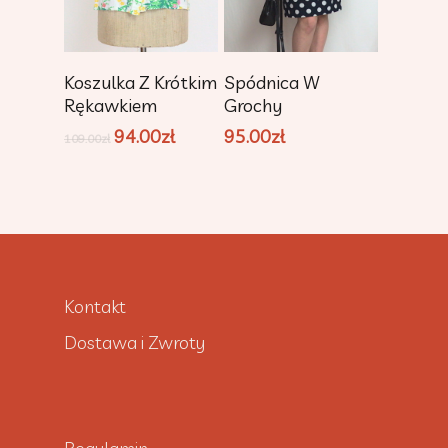
Dodaj Do
Dodaj Do
Koszulka Z Krótkim
Spódnica W
Koszyka
Koszyka
Rękawkiem
Grochy
94.00
zł
95.00
zł
109.00
zł
Kontakt
Dostawa i Zwroty