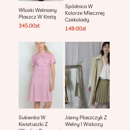
Dodaj Do
Spódnica W
Dodaj Do
Włoski Wełniany
Koszyka
Kolorze Mlecznej
Koszyka
Płaszcz W Kratę
Czekolady
345.00
zł
149.00
zł
Dodaj Do
Dodaj Do
Sukienka W
Jasny Płaszczyk Z
Koszyka
Koszyka
Kwiatuszki Z
Wełny I Wiskozy