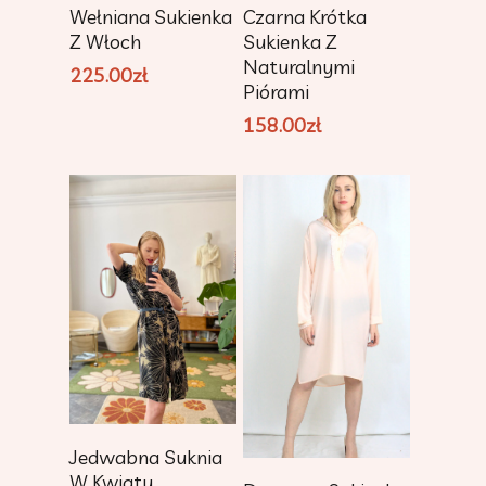
Add To Cart
Add To Cart
Czarna Krótka
Wełniana Sukienka
Sukienka Z
Z Włoch
Naturalnymi
225.00
zł
Piórami
158.00
zł
Add To Cart
Jedwabna Suknia
Add To Cart
W Kwiaty