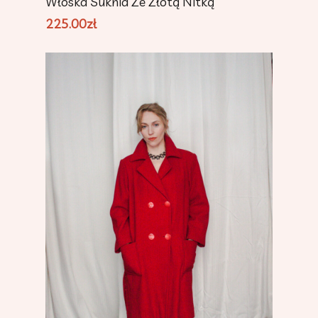
Włoska Suknia Ze Złotą Nitką
225.00
zł