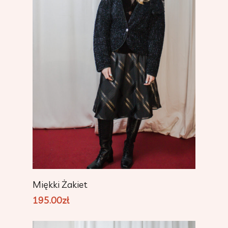
Add To Cart
Miękki Żakiet
195.00
zł