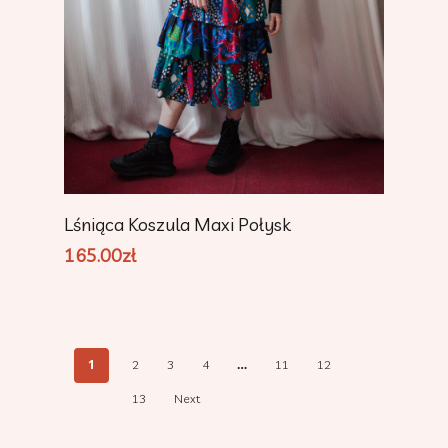
Add To Cart
Lśniąca Koszula Maxi Połysk
165.00
zł
1
…
2
3
4
11
12
13
Next