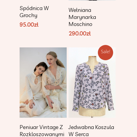
Add To Cart
Add To Cart
Spódnica W
Wełniana
Grochy
Marynarka
Moschino
95.00
zł
290.00
zł
Sale!
Add To Cart
Add To Cart
Peniuar Vintage Z
Jedwabna Koszula
Rozkloszowanymi
W Serca