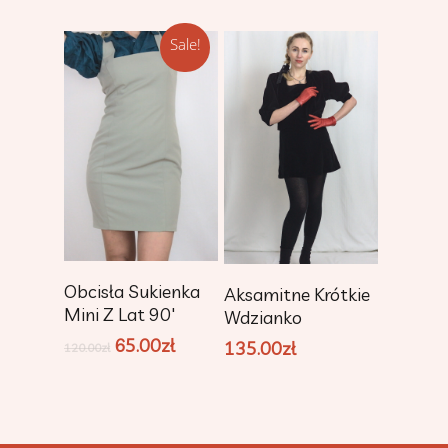
Sale!
Add To Cart
Add To Cart
Obcisła Sukienka
Aksamitne Krótkie
Mini Z Lat 90′
Wdzianko
65.00
zł
135.00
zł
120.00
zł