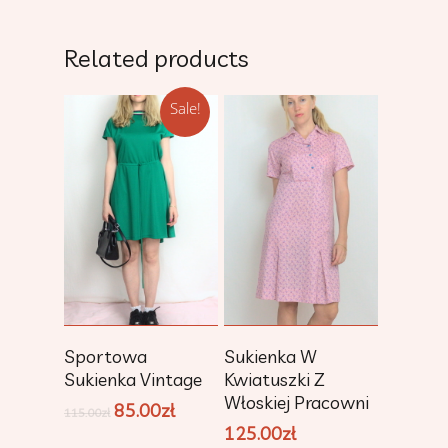
Related products
Sale!
Add To Cart
Add To Cart
Sportowa
Sukienka W
Sukienka Vintage
Kwiatuszki Z
Włoskiej Pracowni
85.00
zł
115.00
zł
125.00
zł