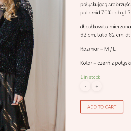
połyskującą srebrzyśc
poliamid 70% i akryl
dł całkowita mierzona
62 cm, talia 62 cm, 
Rozmiar – M / L
Kolor – czerń z połys
1 in stock
ADD TO CART