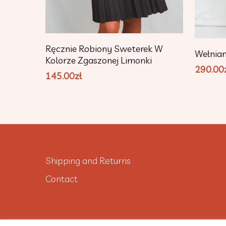
Add To Cart
Ręcznie Robiony Sweterek W
Wełnia
Kolorze Zgaszonej Limonki
290.00
145.00
zł
Shipping and Returns
Contact