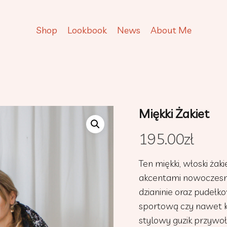
Shop
Lookbook
News
About Me
Miękki Żakiet
195.00
zł
Ten miękki, włoski żak
akcentami nowoczesnośc
dzianinie oraz pudełk
sportową czy nawet ku
stylowy guzik przywoł