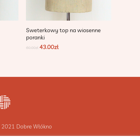
Add To Cart
Sweterkowy top na wiosenne
poranki
43.00
zł
60.00
zł
 2021 Dobre Włókno