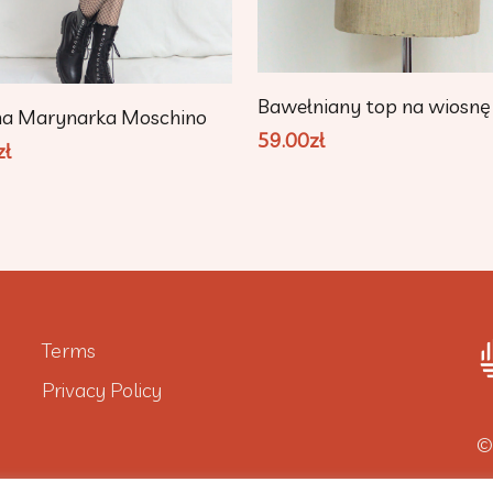
Add To Cart
Bawełniany top na wiosnę
Add To Cart
na Marynarka Moschino
59.00
zł
zł
Terms
Privacy Policy
©