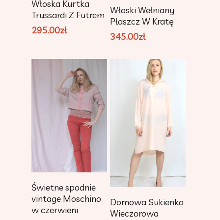
Włoska Kurtka
Add To Cart
Włoski Wełniany
Trussardi Z Futrem
Płaszcz W Kratę
295.00
zł
345.00
zł
Add To Cart
Świetne spodnie
Add To Cart
vintage Moschino
Domowa Sukienka
w czerwieni
Wieczorowa