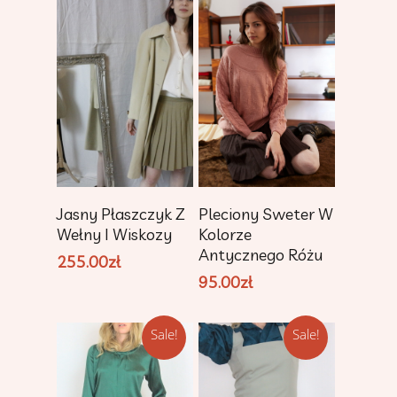
Add To Cart
Add To Cart
Pleciony Sweter W
Jasny Płaszczyk Z
Kolorze
Wełny I Wiskozy
Antycznego Różu
255.00
zł
95.00
zł
Sale!
Sale!