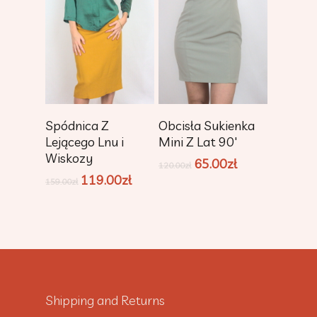
Add To Cart
Add To Cart
Spódnica Z
Obcisła Sukienka
Lejącego Lnu i
Mini Z Lat 90′
Wiskozy
65.00
zł
120.00
zł
119.00
zł
159.00
zł
Shipping and Returns