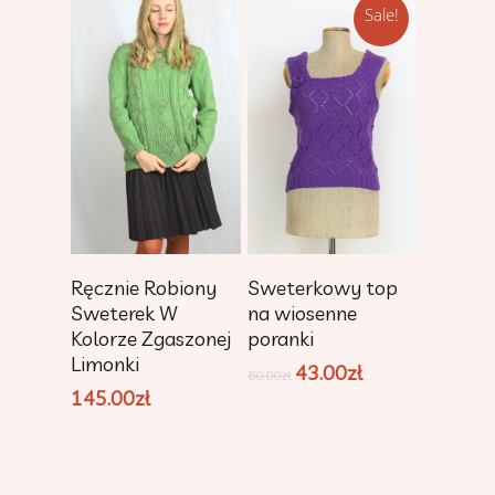
Sale!
Add To Cart
Add To Cart
Ręcznie Robiony
Sweterkowy top
Sweterek W
na wiosenne
Kolorze Zgaszonej
poranki
Limonki
43.00
zł
60.00
zł
145.00
zł