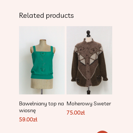
Related products
Add To Cart
Add To Cart
Bawełniany top na
Moherowy Sweter
wiosnę
75.00
zł
59.00
zł