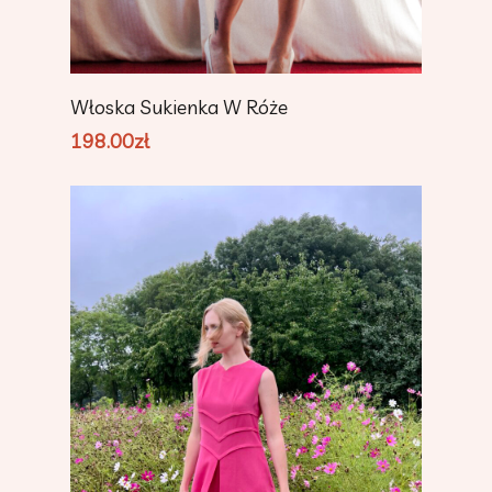
Add To Cart
Włoska Sukienka W Róże
198.00
zł