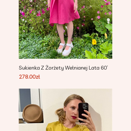
Add To Cart
Sukienka Z Żorżety Wełnianej Lata 60’
278.00
zł