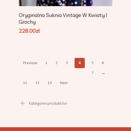
Add To Cart
Oryginalna Suknia Vintage W Kwiaty I
Grochy
228.00
zł
4
Previous
1
2
3
5
6
…
7
11
12
13
Next
Kategorie produktów