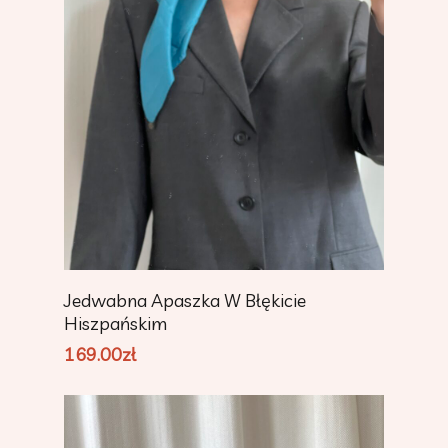
Add To Cart
Jedwabna Apaszka W Błękicie
Hiszpańskim
169.00
zł