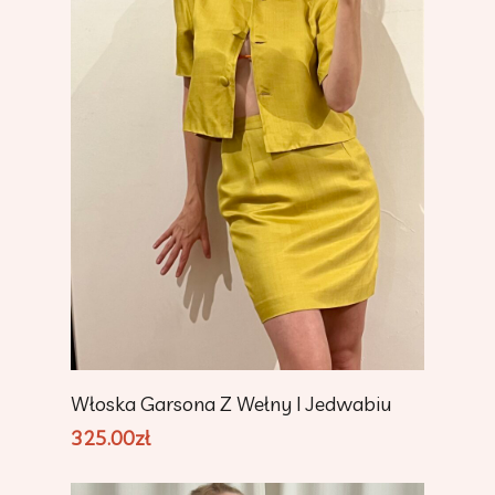
Add To Cart
Włoska Garsona Z Wełny I Jedwabiu
325.00
zł