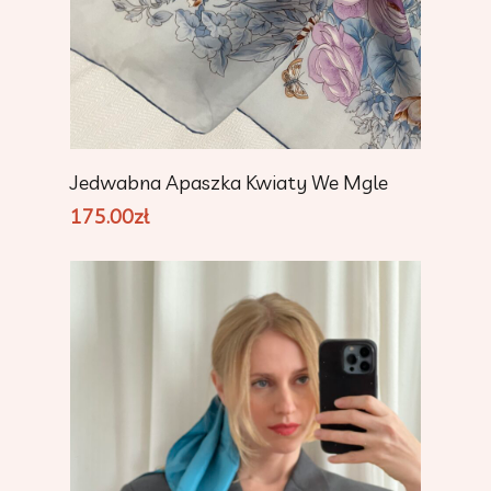
Add To Cart
Jedwabna Apaszka Kwiaty We Mgle
175.00
zł